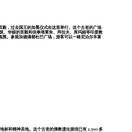
宫殿，过去国王的加冕仪式在这里举行。这个古老的广场
建筑、华丽的宫殿和供奉塔莱朱、拜拉夫、库玛丽等印度教
氛围。参观加德满都杜巴广场，游客可以一睹尼泊尔丰富
性地标和精神圣地。这个古老的佛教遗址据信已有 2,500 多