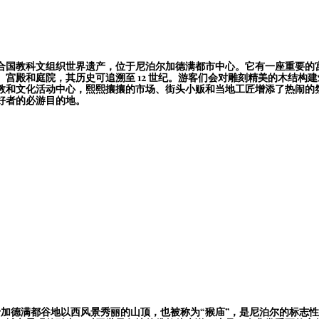
合国教科文组织世界遗产，位于尼泊尔加德满都市中心。它有一座重要的
宫殿和庭院，其历史可追溯至 12 世纪。游客们会对雕刻精美的木结构
教和文化活动中心，熙熙攘攘的市场、街头小贩和当地工匠增添了热闹的
好者的必游目的地。
pa）位于加德满都谷地以西风景秀丽的山顶，也被称为“猴庙”，是尼泊尔的标志