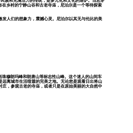
个民族和充满活力的传统，是多元化和文化的熔炉。当您穿
布在乡村的宁静山谷和古老寺庙，尼泊尔是一个等待探索
激发人们的想象力，震撼心灵。尼泊尔以其无与伦比的美
。
括珠穆朗玛峰和朗唐山等标志性山峰。这个迷人的山间车
是远离城市生活喧嚣的完美之地。无论您是观看日出将山
村庄，参观古老的寺庙，或者只是在原始美丽的大自然中