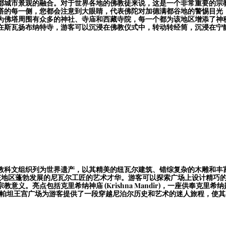
都城市景观的融合。对于世界各地的佛教徒来说，这是
一个非常重要的宗
塔的每一侧，您都会注意到大眼睛，代表佛陀对加德满都谷地的警惕目光
为佛塔周围有众多的神社、寺庙和西藏寺院，每一个都为该地区增添了神
在斯瓦扬布纳特寺，游客可以沉浸在佛教仪式中，转动转经筒，沉浸在宁
教科文组织列为世界遗产，以其精美的纽瓦尔建筑、错综复杂的木雕和丰
拉王朝期间在该地区蓬勃发展的尼瓦尔工匠的艺术才华。游客可以探索广场上设计
意义。亮点包括克里希纳神庙 (Krishna Mandir)，一座供奉克
。帕坦王宫广场为游客提供了一段穿越尼泊尔历史和艺术的迷人旅程，使