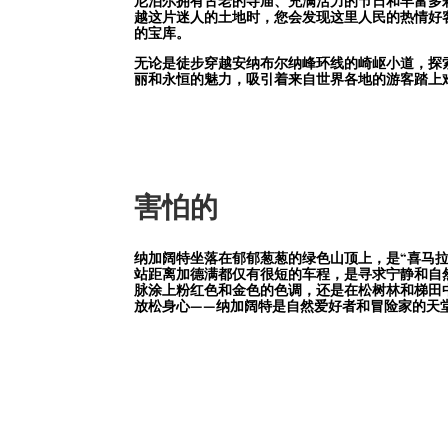
尼泊尔拥有古老的寺庙、充满活力的节日和丰富多彩
越这片迷人的土地时，您会发现这里人民的热情好
的宝库。
无论是徒步穿越安纳布尔纳峰环线的崎岖小道，探
丽和永恒的魅力，吸引着来自世界各地的游客踏上
害怕的
纳加阔特坐落在郁郁葱葱的绿色山顶上，是“喜马
站距离加德满都仅有很短的车程，是寻求宁静和自
脉涂上粉红色和金色的色调，还是在松树林和梯田
放松身心——纳加阔特是自然爱好者和冒险家的天