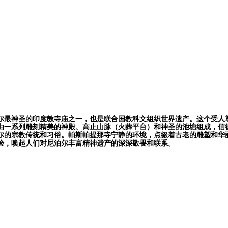
尔最神圣的印度教寺庙之一，也是联合国教科文组织世界遗产。这个受人
由一系列雕刻精美的神殿、高止山脉（火葬平台）和神圣的池塘组成，信
尔的宗教传统和习俗。帕斯帕提那寺宁静的环境，点缀着古老的雕塑和华
验，唤起人们对尼泊尔丰富精神遗产的深深敬畏和联系。