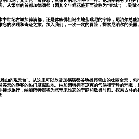
的市场，其文化丰富多彩，就像它的地理特征一样。尼泊尔拥有 30 多
客。从繁华的首都加德满都（因其全年鲜花盛开而被称为“春城”），到散
索中世纪古城加德满都，还是体验佛祖诞生地蓝毗尼的宁静，尼泊尔总能
难忘的发现和奇迹之旅。加入我们，一次一次的冒险，探索尼泊尔的美丽
拉雅山的观景台”。从这里可以欣赏加德满都谷地雄伟雪山的壮丽全景，包
然美景的游客的热门度假胜地。纳加阔特拥有凉爽的气候和宁静的环境，
中徒步旅行，纳加阔特都将为您带来难忘的宁静和敬畏时刻。探索古朴的
堂