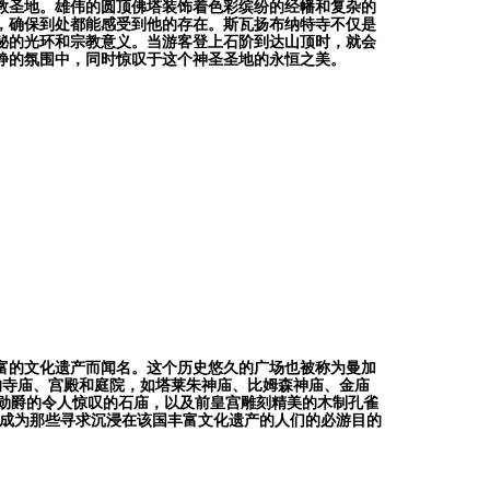
教圣地。
雄伟的圆顶佛塔装饰着色彩缤纷的经幡和复杂的
，确保到处都能感受到他的存在。斯瓦扬布纳特寺不仅是
秘的光环和宗教意义。当游客登上石阶到达山顶时，就会
静的氛围中，同时惊叹于这个神圣圣地的永恒之美。
富的文化遗产而闻名。这个历史悠久的广场也被称为曼加
精巧的寺庙、宫殿和庭院，如塔莱朱神庙、比姆森神庙、金庙
里希纳勋爵的令人惊叹的石庙，以及前皇宫雕刻精美的木制孔雀
其成为那些寻求沉浸在该国丰富文化遗产的人们的必游目的