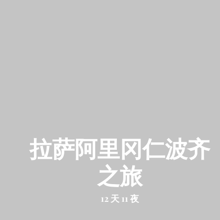
拉萨阿里冈仁波齐
之旅
12 天 11 夜