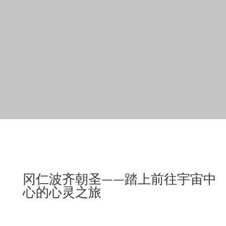
冈仁波齐朝圣——踏上前往宇宙中
心的心灵之旅
在西藏方言中，冈仁波齐山被称