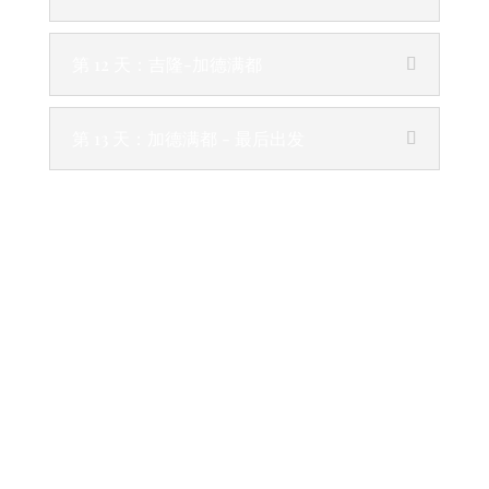
第 12 天：吉隆-加德满都
第 13 天：加德满都 - 最后出发
去冈仁波齐需要带什么东
西？
衣服：
适合徒步旅行的鞋子
温暖舒适的衣服
长袖衬衫