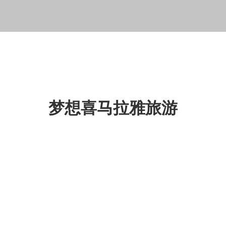
梦想喜马拉雅旅游
欢迎来到梦幻喜马拉雅旅游
公司（Dream Himalayan
Travel and Tours），体验
与众不同的探险之旅！我们